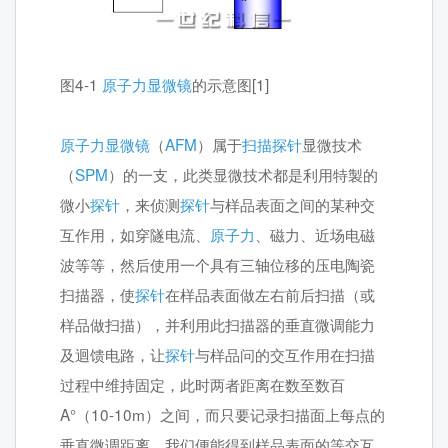
图4-1
原子力显微镜
的示意图[1]
原子力显微镜
（
AFM
）属于
扫描探针
显微技术
（
SPM
）的一支，此类显微技术都是利用特製的
微小
探针
，来侦测
探针
与样品表面之间的某种交
互作用，如穿隧电流、
原子力
、磁力、近场电磁
波等等，然后使用一个具有三轴位移的压电陶瓷
扫描器，使
探针
在样品表面做左右前后扫描（或
样品做扫描），并利用此扫描器的垂直微调能力
及迴馈电路，让
探针
与样品问的交互作用在扫描
过程中维持固定，此时两者距离在数至数百
A°（10-10m）之间，而只要记录扫描面上每点的
垂直微调距离，我们便能得到样品表面的等交互