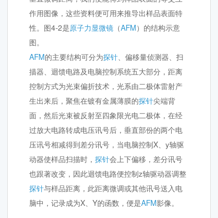
作用图像，这些资料便可用来推导出样品表面特
性。图4-2是
原子力显微镜
（
AFM
）的结构示意
图。
AFM
的主要结构可分为
探针
、偏移量侦测器、扫
描器、迴馈电路及电脑控制系统五大部分，距离
控制方式为光束偏折技术，光系由二极体雷射产
生出来后，聚焦在镀有金属薄膜的
探针
尖端背
面，然后光束被反射至四象限光电二极体，在经
过放大电路转成电压讯号后，垂直部份的两个电
压讯号相减得到差分讯号，当电脑控制X、y轴驱
动器使样品扫描时，
探针
会上下偏移，差分讯号
也跟著改变，因此迴馈电路便控制z轴驱动器调整
探针
与样品距离，此距离微调或其他讯号送入电
脑中，记录成为X、Y的函数，便是
AFM
影像。