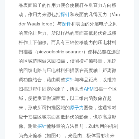
品表面原子的作用力便会使横杆在垂直力方向移
动，作用力来源包括
探针
和表面的凡得瓦力（Van
der Waals force）与
探针
和表面的外层电子之间
的库伦排斥力。所以样品的表面高低起伏造成横
杆作上下偏移。而具有三轴位移能力的压电材料
扫描器（piezoelectric scanner）使样品能在选定
的区域范围做来回扫瞄，侦测横杆偏移量，系统
的回馈电路与压电材料扫描器在高度轴上距离微
调功能结合，藉由调整
探针
与样品距离，以维持
扫描过程中固定的原子，所以当
AFM
扫描一个区
域，便把垂直微调距离，以二维内函数储存起
来，形成所谓扫描区域的
原子力
图像，这通常对
应于扫描区域表面高低起伏的影像，也称高度影
像。测量
探针
偏移量的方法目前，Zui常用的机制
为光束偏移（如图4），光是由二极体雷射出来