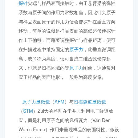
探针
尖端与样品表面接触时，由于悬臂梁的弹性
系数与原子间的作用力常数相当，因此针尖原子
与样品表面原子的作用力便会使探针在垂直方向
移动，简单的说就是样品表面的高低起伏使探针
作上下偏移，而藉著调整探针与样品距离，便可
在扫描过程中维持固定的
原子力
，此垂直微调距
离，或简称为高度，便可当成二维函数储存起
来，也就是扫描区域的等
原子力
图像，这通常对
应于样品的表面地形，一般称为高度影像。
原子力显微镜
（
AFM
）与
扫描隧道显微镜
（
STM
）Zui大的差别在于并非利用电子隧道效
应，而是利用原子之间的凡得瓦力（Van Der
Waals Force）作用来呈现样品的表面特性。假设