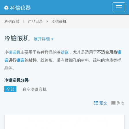
科信仪器
Toggl
navig
科信仪器
产品目录
冷镶嵌机
冷镶嵌机
展开详细
冷
镶嵌机
主要用于各种样品的冷
镶嵌
，尤其是适用于
不适合用热
镶
嵌
进行
镶嵌
的材料
、线路板、带有微细孔的材料、疏松的地质类样
品等。
冷镶嵌机分类
全部
真空冷镶嵌机
图文
列表