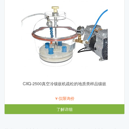
CXQ-2500真空冷镶嵌机疏松的地质类样品镶嵌
￥仅限询价
了解详细