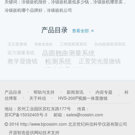
关键词：冷镶嵌机报价，冷镶嵌机最低多少钱，冷镶嵌机哪里卖，
冷镶嵌机哪个品牌好，冷镶嵌机公司
产品目录
查看全部
宝石显微镜
三维面检测系统
自由曲面检测系统
测量显微镜
晶圆翘曲测量系统
应力测量系统
检测系统
教学显微镜
正置荧光显微镜
明暗场显微镜
数码荧光显微镜
落射照明显微镜
透射照明显微镜
暗场显微镜
LED光源
荧光激发光源
带屏一体机
体视荧光显微镜
产品目录
帮助与支持
新闻资讯
内容专题
科
修磨机
冷镶嵌机
镶嵌机
光谱磨平机
真空冷镶嵌机
信博客
关于科信
HVS-200P视频一体显微镜
颗粒分析显微镜
取样机
锯片
金相耗材
地址：
苏州工业园区苏红东路177号
传真：
多功能一体机
油品检测显微镜
苏ICP备15032405号-3
邮箱：
sales@cossim.com
拉曼光谱原子力显微镜一体机
2016 http://www.bjcossim.com 北京世纪科信科学仪器有限公司
扫描隧道显微镜
光学原子力显微镜一体机
开源智造
提供网站技术支持