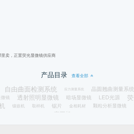
哪里卖，正置荧光显微镜供应商
产品目录
查看全部
自由曲面检测系统
晶圆翘曲测量系
应力测量系统
透射照明显微镜
荧
暗场显微镜
LED光源
显微镜
机
锯片
颗粒分析显微镜
镶嵌机
取样机
金相耗材
磨平机
学原子力显微镜一体机
金刚石线切割机
物证检验
三目金相显
生物型恒温热台
倒置型恒温热台
镜
视频显微镜
力显微镜
数码显微镜
科研级数
体视显微镜熔点仪