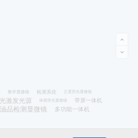
统
检测系统
教学显微镜
正置荧光显微镜
光激发光源
带屏一体机
体视荧光显微镜
油品检测显微镜
多功能一体机
低速切割机
仪
切割机
带锯切割机
微镜
冷光源
工业显微镜
显微熔点测定仪
显微镜热台
码生物显微镜