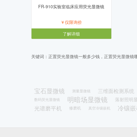
FR-910实验室临床应用荧光显微镜
￥仅限询价
了解详细
关键词：正置荧光显微镜一般多少钱，正置荧光显微镜
宝石显微镜
三维面检测系统
测量显微镜
明暗场显微镜
落射照明
数码荧光显微镜
冷镶嵌
光谱磨平机
修磨机
真空冷镶嵌机
光
拉曼光谱原子力显微镜一体机
扫描隧道显微镜
刑侦显微镜
粒径统计分析显微
正置生物显微镜
拉曼光谱仪
金相显微镜熔点仪
原子