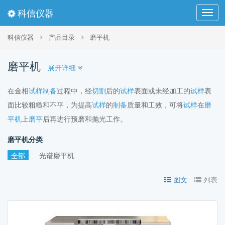
科信仪器
Toggl
navig
科信仪器
产品目录
磨平机
磨平机
展开详细
在金相
试样
制备
过程中，经
切割
后的
试样
表面或未经加工的
试样
表
面比较粗糙和不平，为提高
试样
的
制备
质量和工效，可将
试样
在
磨
平机
上
磨平
后再进行预磨和抛光工作。
磨平机分类
全部
光谱磨平机
图文
列表