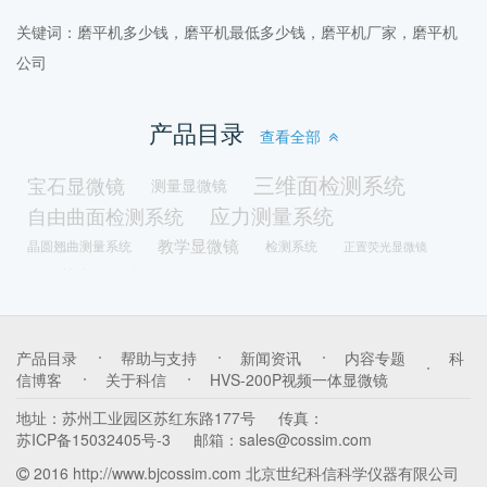
关键词：磨平机多少钱，磨平机最低多少钱，磨平机厂家，磨平机
公司
产品目录
查看全部
三维面检测系统
宝石显微镜
测量显微镜
应力测量系统
自由曲面检测系统
教学显微镜
晶圆翘曲测量系统
检测系统
正置荧光显微镜
数码荧光显微镜
明暗场显微镜
落射照明显微镜
暗场显微镜
LED光源
荧光激发光源
透射照明显微镜
体视荧光显微镜
带屏一体机
光谱磨平机
产品目录
帮助与支持
新闻资讯
内容专题
科
修磨机
镶嵌机
真空冷镶嵌机
冷镶嵌机
信博客
关于科信
HVS-200P视频一体显微镜
取样机
锯片
金相耗材
颗粒分析显微镜
地址：
苏州工业园区苏红东路177号
传真：
多功能一体机
油品检测显微镜
苏ICP备15032405号-3
邮箱：
sales@cossim.com
拉曼光谱原子力显微镜一体机
扫描隧道显微镜
2016 http://www.bjcossim.com 北京世纪科信科学仪器有限公司