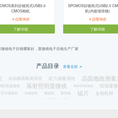
3CMOS系列目镜筒式USB3.0
SPCMOS目镜筒式USB2.0 C
CMOS相机
机(内嵌缩倍镜)
￥仅限询价
￥仅限询价
了解详细
了解详细
显微镜电子目镜哪家好，显微镜电子目镜生产厂家
产品目录
查看全部
晶圆翘曲测量
统
应力测量系统
自由曲面检测系统
落射照明显微镜
暗场显微
明暗场显微镜
透射照明显微镜
锯片
金相耗材
真空冷镶嵌机
冷镶嵌机
镶嵌机
取样机
扫描隧道显微镜
光学原子力显微镜一体机
磨平机
置生物显微镜
粒径统计分析显微镜
倒置型恒温热台
生物型恒温热
视频显微镜
子力显微镜
体视显微镜熔点仪
数码显微镜