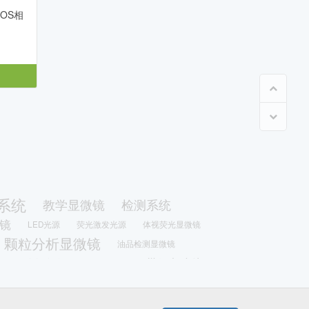
MOS相
系统
教学显微镜
检测系统
镜
LED光源
荧光激发光源
体视荧光显微镜
颗粒分析显微镜
油品检测显微镜
带锯切割机
金刚石线切割机
物证检验仪
冷光源
工业显微镜
三目金相显微镜
台
科研级数码生物显微镜
显微熔点测定仪