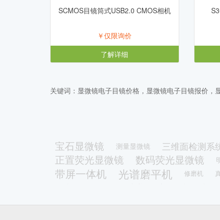
SCMOS目镜筒式USB2.0 CMOS相机
S
￥仅限询价
了解详细
关键词：显微镜电子目镜价格，显微镜电子目镜报价，
宝石显微镜
三维面检测系
测量显微镜
正置荧光显微镜
数码荧光显微镜
光谱磨平机
带屏一体机
修磨机
多功能一体机
拉曼光谱原子力显微镜一体机
刑侦显微镜
正
切割机
低速切割机
金相显微镜熔点仪
拉曼光谱仪
原