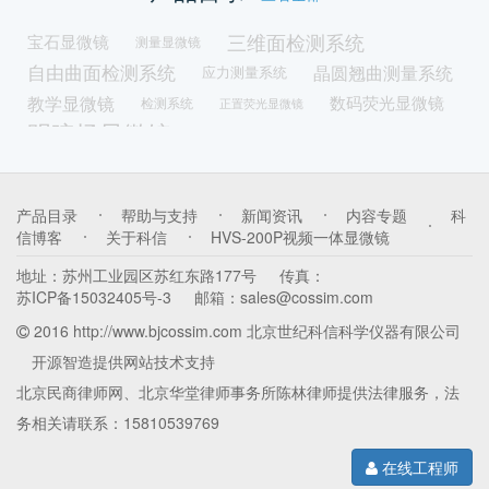
三维面检测系统
宝石显微镜
测量显微镜
自由曲面检测系统
晶圆翘曲测量系统
应力测量系统
教学显微镜
数码荧光显微镜
检测系统
正置荧光显微镜
明暗场显微镜
透射照明显微镜
落射照明显微镜
暗场显微镜
LED光源
荧光激发光源
体视荧光显微镜
光谱磨平机
修磨机
真空冷镶嵌机
带屏一体机
产品目录
帮助与支持
新闻资讯
内容专题
科
镶嵌机
取样机
金相耗材
锯片
冷镶嵌机
信博客
关于科信
HVS-200P视频一体显微镜
颗粒分析显微镜
多功能一体机
油品检测显微镜
地址：
苏州工业园区苏红东路177号
传真：
拉曼光谱原子力显微镜一体机
苏ICP备15032405号-3
邮箱：
sales@cossim.com
扫描隧道显微镜
光学原子力显微镜一体机
2016 http://www.bjcossim.com 北京世纪科信科学仪器有限公司
金刚石线切割机
物证检验仪
磨平机
带锯切割机
开源智造
提供网站技术支持
切割机
正置生物显微镜
低速切割机
刑侦显微镜
北京民商律师网
、
北京华堂律师事务所陈林律师
提供法律服务，法
粒径统计分析显微镜
倒置型恒温热台
务相关请联系：15810539769
生物型恒温热台
冷光源
三目金相显微镜
金相显微镜熔点仪
工业显微镜
在线工程师
拉曼光谱仪