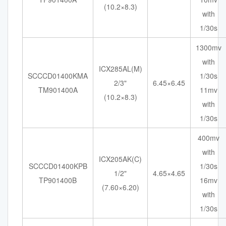
(10.2×8.3)
with
1/30s
1300mv
with
ICX285AL(M)
SCCCD01400KMA
1/30s
2/3"
6.45×6.45
TM901400A
11mv
(10.2×8.3)
with
1/30s
400mv
with
ICX205AK(C)
SCCCD01400KPB
1/30s
1/2"
4.65×4.65
TP901400B
16mv
(7.60×6.20)
with
1/30s