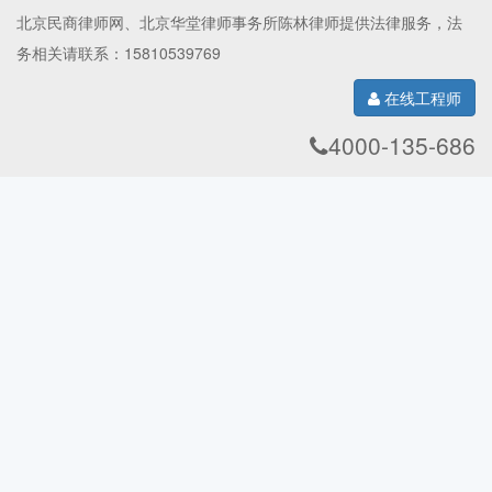
金刚石线切割机
物证检验仪
带锯切割机
北京民商律师网
、
北京华堂律师事务所陈林律师
提供法律服务，法
刑侦显微镜
切割机
低速切割机
务相关请联系：15810539769
粒径统计分析显微镜
正置生物显微镜
在线工程师
倒置型恒温热台
三目金相显微镜
生物型恒温热台
金相显微镜熔点仪
工业显微镜
冷光源
4000-135-686
体视显微镜熔点仪
拉曼光谱仪
原子力显微镜
视频显微镜
数码显微镜
科研级数码生物显微镜
显微熔点测定仪
显微镜热台
偏光显微镜熔点仪
便携式金相显微镜
透射偏光显微镜
简易偏光显微镜
科研级偏光显微镜
双目偏光显微镜
三目偏光显微镜
透反射偏光显微镜
偏光显微镜
落射荧光显微镜
透反射荧光显微镜
倒置荧光显微镜
科研级荧光显微镜
三目荧光显微镜
荧光显微镜
单目生物显微镜
双目生物显微镜