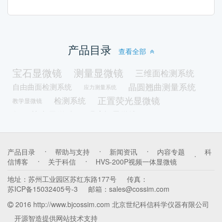
产品目录
查看全部
宝石显微镜
测量显微镜
三维面检测系统
晶圆翘曲测量系统
自由曲面检测系统
应力测量系统
正置荧光显微镜
检测系统
教学显微镜
数码荧光显微镜
明暗场显微镜
落射照明显微镜
暗场显微镜
透射照明显微镜
LED光源
带屏一体机
荧光激发光源
体视荧光显微镜
光谱磨平机
产品目录
帮助与支持
新闻资讯
内容专题
科
修磨机
真空冷镶嵌机
冷镶嵌机
镶嵌机
信博客
关于科信
HVS-200P视频一体显微镜
取样机
锯片
颗粒分析显微镜
金相耗材
地址：
苏州工业园区苏红东路177号
传真：
油品检测显微镜
多功能一体机
苏ICP备15032405号-3
邮箱：
sales@cossim.com
拉曼光谱原子力显微镜一体机
扫描隧道显微镜
2016 http://www.bjcossim.com 北京世纪科信科学仪器有限公司
磨平机
光学原子力显微镜一体机
开源智造
提供网站技术支持