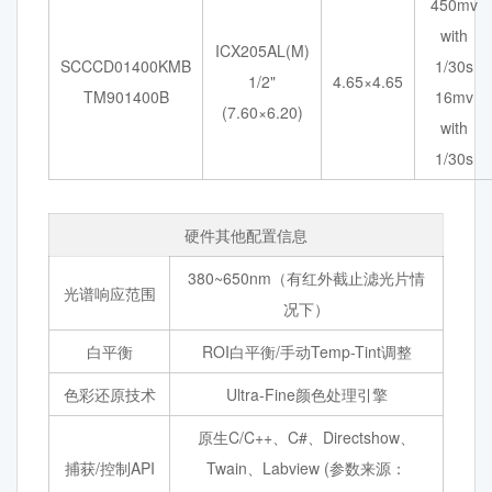
450mv
with
ICX205AL(M)
SCCCD01400KMB
1/30s
1/2"
4.65×4.65
TM901400B
16mv
(7.60×6.20)
with
1/30s
硬件其他配置信息
380~650nm（有红外截止滤光片情
光谱响应范围
况下）
白平衡
ROI白平衡/手动Temp-Tint调整
色彩还原技术
Ultra-Fine颜色处理引擎
原生C/C++、C#、Directshow、
捕获/控制API
Twain、Labview (参数来源：