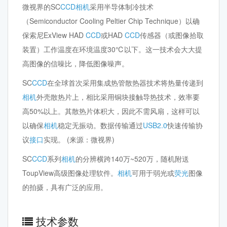
微视界的SC
CCD
相机
采用半导体制冷技术
（Semiconductor Cooling Peltier Chip Technique）以确
保索尼ExView HAD
CCD
或HAD
CCD
传感器（或图像拾取
装置）工作温度在环境温度30℃以下。这一技术会大大提
高图像的信噪比，降低图像噪声。
SC
CCD
在全球首次采用集成热管散热器技术将热量传递到
相机
外壳散热片上，相比采用铜块接触导热技术，效率要
高50%以上。其散热片体积大，因此不需风扇，这样可以
以确保
相机
稳定无振动。数据传输通过
USB2.0
快速传输协
议
接口
实现。 (来源：微视界)
SC
CCD
系列
相机
的分辨横跨140万~520万，随机附送
ToupView高级图像处理软件。
相机
可用于弱光或
荧光
图像
的拍摄，具有广泛的应用。
技术参数