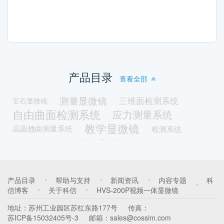
产品目录
查看全部
测量显微镜
三维面检测系统
宝石显微镜
自由曲面检测系统
应力测量系统
教学显微镜
晶圆翘曲测量系统
检测系统
数码荧光显微镜
明暗场显微镜
正置荧光显微镜
暗场显微镜
落射照明显微镜
透射照明显微镜
LED光源
体视荧光显微镜
荧光激发光源
产品目录
帮助与支持
新闻资讯
内容专题
科
真空冷镶嵌机
光谱磨平机
修磨机
带屏一体机
信博客
关于科信
HVS-200P视频一体显微镜
取样机
锯片
冷镶嵌机
金相耗材
镶嵌机
地址：
苏州工业园区苏红东路177号
传真：
油品检测显微镜
颗粒分析显微镜
苏ICP备15032405号-3
邮箱：
sales@cossim.com