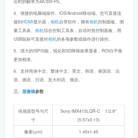
出时的帧率为4K/30FPS。
4、便捷的电脑端操作。iOS/Android移动端。也可直接连
接到
HDMI
显示器，
相机
自带软件，拥有
相机
控制面板、测
量工具条、
相机
综合控制工具条，自动对焦控制面板，用
USB鼠标可直接对
相机
的各项参数或操作进行操控。
5、强大的ISP功能，锐化和3D降噪效果显著，ROI白平衡
更加精准。
6、支持简体中文、繁体中文、英文、韩语、泰国语、法
语、德语、日语、意大利语、俄语。
三、
显微镜
参数
传感器型号与尺
Sony IMX415LQR-C 1/2.8"
寸
(5.57x3.13)
像素(μm)
1.45x1.45