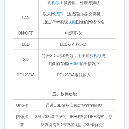
现
视频
图像传输、处理与捕获
以太网
接口
，连接路由器/交换机，
LAN
通过View实现
视频
图像的网络传输
ON/OFF
电源开/关
LED
LED状态指示灯
符合SDIO3.0规范，用于捕获
视频
与
SD
图像的存储(
HDMI
输出情况下
DC12V3A
DC12V3A电源输入
五、软件功能
UI操作
通过USB鼠标实现对软件的操控
图像捕
8M（3840*2160）JPEG或者TIFF格式，存
获
储设备有SD卡或者U盘（SD卡优先）