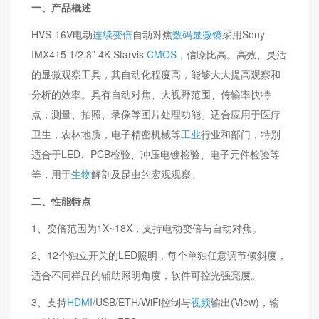
一、产品概述
HVS-16V电动
连续变倍
自动对焦
数码显微镜
采用Sony
IMX415 1/2.8” 4K Starvis
CMOS
，信噪比高。高效、灵活
的显微观察工具，其自动化程度高，能够大大提高观察和
分析的效率。具有自动对焦、大视野范围、传输率快特
点，测量、拍照、录像等图片处理功能。适合应用于医疗
卫生，农林地质，电子精密机械等
工业
行业和部门，特别
适合于LED、PCB检验、冲压电镀检验、电子元件检验等
等，用于
生物
解剖及昆虫的宏观观察。
二、性能特点
1、变倍范围为1X~18X，支持电动变倍与自动对焦。
2、12个独立开关的LED照明，每个单独任意调节倾斜度，
适合不同样品的辅助照明角度，软件可控光强亮度。
3、支持
HDMI
/USB/ETH/WiFi控制与
视频
输出(View)，输