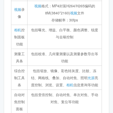
视频
格式：MP4封装H264/H265编码的
视频
录
8M(3840*2160)
视频
文件
像
存储帧率：30fps
相机
控
包括曝光、增益、白平衡、颜色调整、锐度
制面板
与去噪控制
功能
测量工
包括校准、几何量测量以及测量参数导出等
具条
功能
综合控
包括缩放、镜像、彩色转灰度、比较、冻
制工具
结、网格线、叠加、自动对焦、照明
光源
亮
条
度控制、浏览、设置、
相机
信息查询等功能
自动对
包括变倍控制、自动对焦、单次对焦、手动
焦控制
对焦、复位等功能
面板