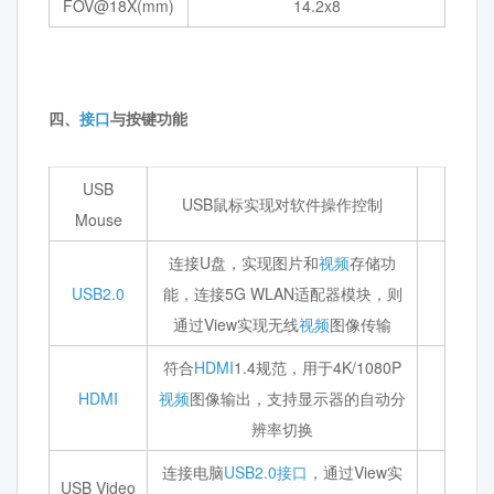
FOV@18X(mm)
14.2x8
四、
接口
与按键功能
USB
USB鼠标实现对软件操作控制
Mouse
连接U盘，实现图片和
视频
存储功
USB2.0
能，连接5G WLAN适配器模块，则
通过View实现无线
视频
图像传输
符合
HDMI
1.4规范，用于4K/1080P
HDMI
视频
图像输出，支持显示器的自动分
辨率切换
连接电脑
USB2.0
接口
，通过View实
USB Video