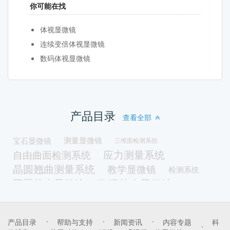
你可能在找
体视显微镜
连续变倍体视显微镜
数码体视显微镜
产品目录
查看全部
宝石显微镜
测量显微镜
三维面检测系统
应力测量系统
自由曲面检测系统
晶圆翘曲测量系统
教学显微镜
检测系统
正置荧光显微镜
数码荧光显微镜
明暗场显微镜
落射照明显微镜
透射照明显微镜
暗场显微镜
LED光源
荧光激发光源
产品目录
帮助与支持
新闻资讯
内容专题
科
体视荧光显微镜
光谱磨平机
带屏一体机