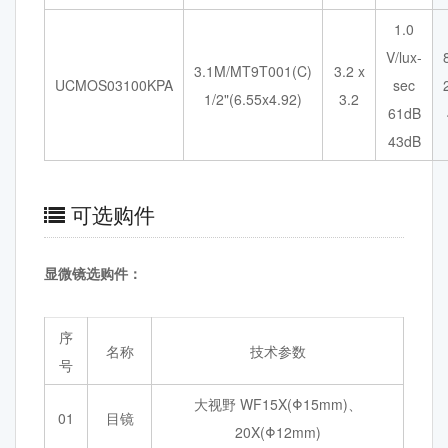
1.0
V/lux-
3.1M/MT9T001(C)
3.2 x
UCMOS03100KPA
sec
1/2"(6.55x4.92)
3.2
61dB
43dB
可选购件
显微镜选购件：
序
名称
技术参数
号
大视野 WF15X(Φ15mm)、
01
目镜
20X(Φ12mm)