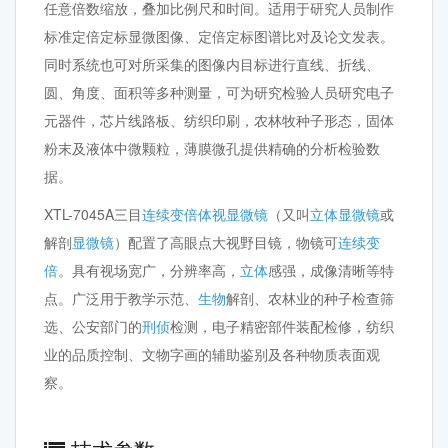
任意倍数缩放，叠加比例尺和时间。适用于研究人员制作
标准定倍定标显微图像、定倍定标图谱比对及论文发表。
同时系统也可对所采集的图像内目标进行直线、折线、
圆、角度、面积等多种测量，可为研究检验人员研究电子
元器件，芯片线路板、纺织印刷，农林牧种子形态，固体
粉末及液体中微颗粒，薄膜微孔提供精确的分析检验数
据。
XTL-7045A三目
连续变倍体视显微镜
（又叫
立体
显微镜
或
解剖
显微镜
）配置了高眼点大视野目镜，物镜可
连续变
倍
。具有视场宽广，分辨率高，
立体
感强，成像清晰等特
点。广泛用于教学示范、
生物
解剖、农林业的种子检查筛
选、公安部门的
刑侦
检测，电子精密部件装配检修，纺织
业的品质控制、文物字画的辅助鉴别及各种物质表面观
察。