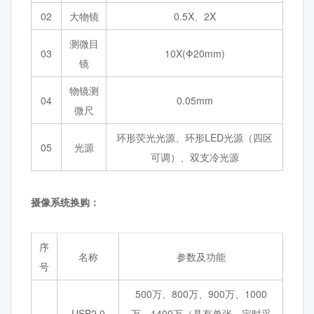
02
大物镜
0.5X、2X
测微目
03
10X(Φ20mm)
镜
物镜测
04
0.05mm
微尺
环形荧光光源、环形LED光源（四区
05
光源
可调）、双支冷光源
摄像系统换购：
序
名称
参数及功能
号
500万、800万、900万、1000
USB2.0
万、1400万（具有单张、定时采