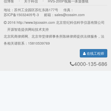
信博客
关于科信
HVS-200P视频一体显微镜
冷镶嵌机
真空冷镶嵌机
镶嵌机
修磨机
地址：
苏州工业园区苏红东路177号
传真：
锯片
取样机
颗粒分析显微镜
金相耗材
苏ICP备15032405号-3
邮箱：
sales@cossim.com
油品检测显微镜
多功能一体机
2016 http://www.bjcossim.com 北京世纪科信科学仪器有限公司
拉曼光谱原子力显微镜一体机
扫描隧道显微镜
开源智造
提供网站技术支持
磨平机
光学原子力显微镜一体机
金刚石线切割机
北京民商律师网
、
北京华堂律师事务所陈林律师
提供法律服务，法
切割机
带锯切割机
物证检验仪
低速切割机
务相关请联系：15810539769
刑侦显微镜
正置生物显微镜
粒径统计分析显微镜
倒置型恒温热台
在线工程师
冷光源
生物型恒温热台
三目金相显微镜
4000-135-686
拉曼光谱仪
工业显微镜
金相显微镜熔点仪
原子力显微镜
体视显微镜熔点仪
数码显微镜
视频显微镜
显微熔点测定仪
科研级数码生物显微镜
显微镜热台
偏光显微镜熔点仪
便携式金相显微镜
简易偏光显微镜
透射偏光显微镜
双目偏光显微镜
科研级偏光显微镜
三目偏光显微镜