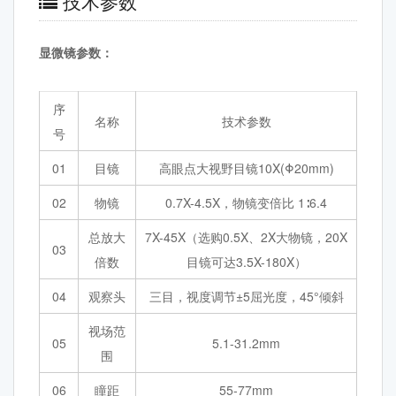
技术参数
显微镜参数：
序
名称
技术参数
号
01
目镜
高眼点大视野目镜10X(Φ20mm)
02
物镜
0.7X-4.5X，物镜变倍比 1∶6.4
总放大
7X-45X（选购0.5X、2X大物镜，20X
03
倍数
目镜可达3.5X-180X）
04
观察头
三目，视度调节±5屈光度，45°倾斜
视场范
05
5.1-31.2mm
围
06
瞳距
55-77mm