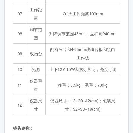
工作距
07
Zui大工作距离100mm
离
调节范
08
升降调节范围45mm；立杆高240mm
围
配有压片和Φ95mm玻璃台板和黑白
09
载物台
工作板
10
光源
上下12V 15W卤素灯照明，亮度可调
仪器重
11
净重：5.5kg；毛重：7.0kg
量
仪器尺
仪器尺寸：18×30×42(cm)；包装尺
12
寸
寸：32×33×48(cm)
镜头参数：