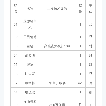
序
数
单
名称
主要技术参数
号
量
位
显微镜主
01
1
台
机
02
三目镜筒
1
只
03
目镜
高眼点大视野10X
1
对
04
斜照明
1
只
05
眼罩
1
对
06
防尘罩
1
只
07
载物板
黑白、玻璃
各1
片
08
电源线
1
根
显微镜相
09
300万像素
只
1